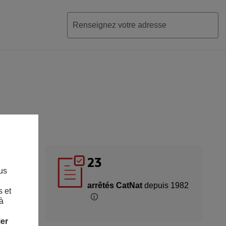
23
us
au
arrêtés CatNat
depuis 1982
s et
giles
Informations sur arrêtés CatNat de
à
ier