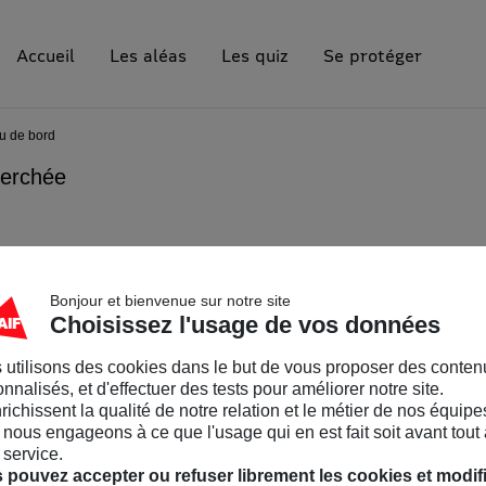
Accueil
Les aléas
Les quiz
Se protéger
u de bord
herchée
bord
à Toulon
Bonjour et bienvenue sur notre site
Choisissez l'usage de vos données
84%
 utilisons des cookies dans le but de vous proposer des conten
nnalisés, et d'effectuer des tests pour améliorer notre site.
rface exposée
à
de la surface exposée
nrichissent la qualité de notre relation et le métier de nos équipe
on
retrait gonflement des ar
nous engageons à ce que l'usage qui en est fait soit avant tout 
 service.
 pouvez accepter ou refuser librement les cookies et modif