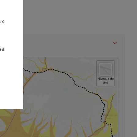
ux
es
Niveaux de
gris
Plan
Satellite