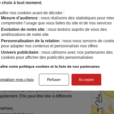
e choix à tout moment.
aître nos cookies avant de décider :
ux risques dans la commune
Mesure d’audience
: nous réalisons des statistiques pour mie
comprendre l’usage que vous faites du site et de nos services
Evolution de notre site
: nous testons auprès de vous des
améliorations de notre site
Personnalisation de la relation
: nous nous servons de cooki
pour adapter nos contenus et personnaliser nos offres
ncernée par un risque d'inondation : un
Univers publicitaire
: nous utilisons avec nos partenaires des
Faible
67.81%, un risque fort sur 22.91%, un risque
cookies pour afficher des publicités personnalisées
Moyen
un risque extrême sur 0.67% de sa
Fort
ître notre politique cookies et la liste de nos partenaires
Très fort
Extrême
 une submersion ponctuelle d’origine naturelle
onnaliser mes choix
Refuser
Accepter
lement hors d’eau. Elle peut relever d'un
 ou catastrophique pouvant se produire
pidement. Elle peut être liée à différents
marines,