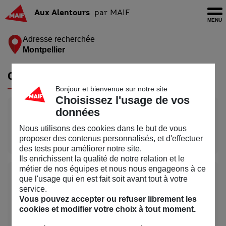
MAIF - Allez à l'accueil de maif.fr
Ouv
Aux Alentours
par MAIF
Adresse recherchée
Montpellier
Tableau de bord
Chiffres clés
à Montpellier
Bonjour et bienvenue sur notre site
Choisissez l'usage de vos
données
25%
Nous utilisons des cookies dans le but de vous
de la surface exposée
à l’inondation
proposer des contenus personnalisés, et d'effectuer
des tests pour améliorer notre site.
Ils enrichissent la qualité de notre relation et le
métier de nos équipes et nous nous engageons à ce
97%
que l'usage qui en est fait soit avant tout à votre
service.
Vous pouvez accepter ou refuser librement les
de la surface exposée
au retrait
cookies et modifier votre choix à tout moment.
gonflement des argiles