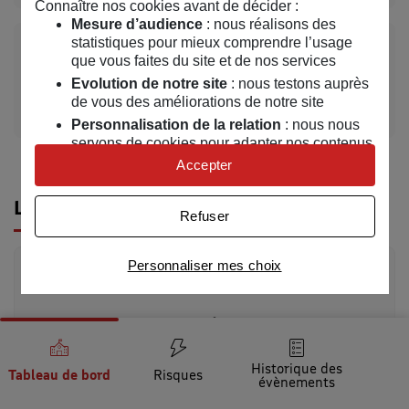
Connaître nos cookies avant de décider :
Mesure d’audience
: nous réalisons des
statistiques pour mieux comprendre l’usage
33
que vous faites du site et de nos services
Evolution de notre site
: nous testons auprès
Informations sur
arrêtés CatNat
depuis 1982
de vous des améliorations de notre site
Personnalisation de la relation
: nous nous
servons de cookies pour adapter nos contenus
et personnaliser nos offres
Accepter
Univers publicitaire
: nous utilisons avec nos
partenaires des cookies pour afficher des
Les principaux risques dans la commune
Refuser
publicités personnalisées
Connaître notre politique cookies et la liste de nos
Personnaliser mes choix
Inondation
partenaires
La commune est concernée par un risque
d'inondation : un risque faible sur 73.7%, un
risque moyen sur 16.05%, un risque très fort sur
Historique des
Tableau de bord
Risques
évènements
3.97%, un risque fort sur 3.36%, un risque